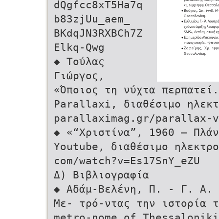
dQgfcc8xT5Ha7q
b83zjUu_aem_
BKdqJN3RXBCh7Z
Elkq-Qwg
◆ Τούλας
Γιώργος,
«Όποιος τη νύχτα περπατεί
Parallaxi, διαθέσιμο ηλεκτ
parallaximag.gr/parallax-v
◆ «“Χριστίνα”, 1960 ‒ Πλά
Youtube, διαθέσιμο ηλεκτρο
com/watch?v=Es17SnY_eZU
Δ) Βιβλιογραφία
◆ Αδάμ-Βελένη, Π. - Γ. Α.
Με- τρό-ντας την ιστορία 
metro-nome of Thessaloniki