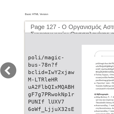
Basic HTML Version
Page 127 - O Οργανισμός Αστ
Συγκοινωνιών Θεσσαλονίκης α
μέχρι σήμερα | The Organisati
Transportation of Thessaloniki
present day
poli/magic-
bus-78n?f
bclid=IwY2xjaw
M-LTRleHR
uA2FlbQIxMQABH
gF7g7PRwokNp1r
PUNIf lUXV7
6oWf_LjjuX32sE