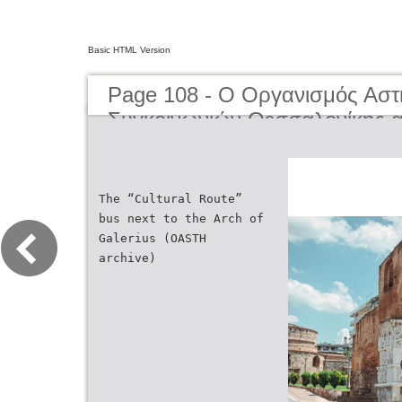
Basic HTML Version
Page 108 - O Οργανισμός Αστ
Συγκοινωνιών Θεσσαλονίκης α
μέχρι σήμερα | The Organisati
Transportation of Thessaloniki
present day
The “Cultural Route”
bus next to the Arch of
Galerius (OASTH
archive)