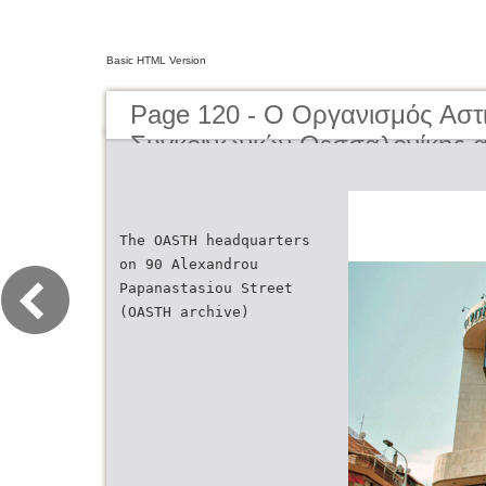
Basic HTML Version
Page 120 - O Οργανισμός Αστ
Συγκοινωνιών Θεσσαλονίκης α
μέχρι σήμερα | The Organisati
Transportation of Thessaloniki
present day
The OASTH headquarters
on 90 Alexandrou
Papanastasiou Street
(OASTH archive)