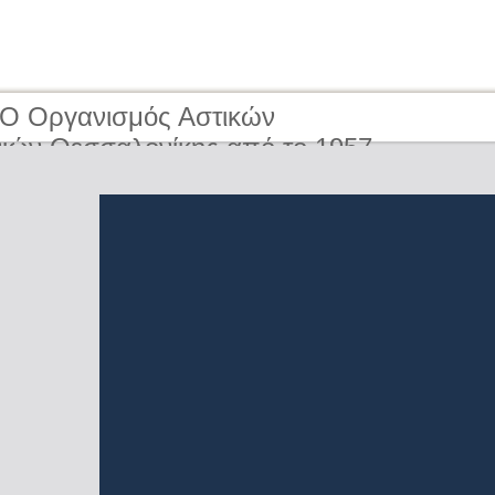
 O Οργανισμός Αστικών
ιών Θεσσαλονίκης από το 1957
ερα | The Organisation of Urban
tion of Thessaloniki from 1957 to the
ay