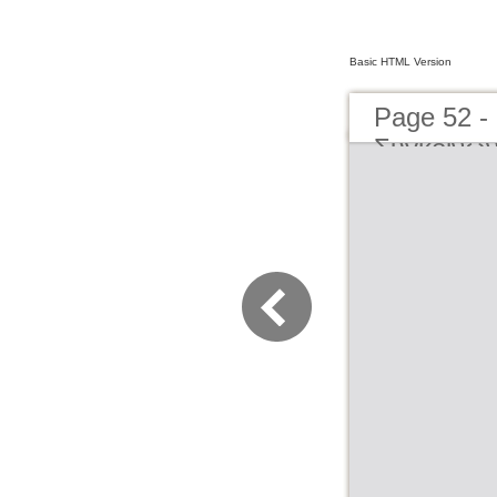
Basic HTML Version
Page 52 -
Συγκοινων
μέχρι σήμ
Transporta
present d