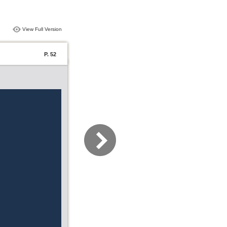
View Full Version
P. 52