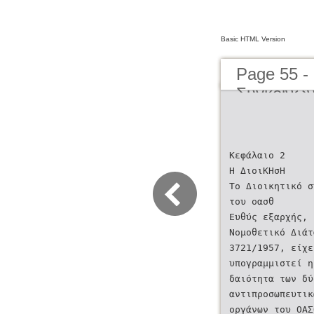
Basic HTML Version
Page 55 -
Συγκοινων
μέχρι σήμ
Transporta
present d
Κεφάλαιο 2
Η ΔιοιΚΗσΗ
Το Διοικητικό σ
του οασθ
Ευθύς εξαρχής,
Νομοθετικό Διά
3721/1957, είχε
υπογραμμιστεί 
δαιότητα των δύ
αντιπροσωπευτικω
οργάνων του ΟΑ