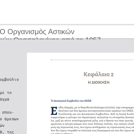
 O Οργανισμός Αστικών
ιών Θεσσαλονίκης από το 1957
ερα | The Organisation of Urban
tion of Thessaloniki from 1957 to the
ay
υμβούλιο
 με το
ταγμα
η σπου-
ο άμεσων
́ν
ΣΘ, της