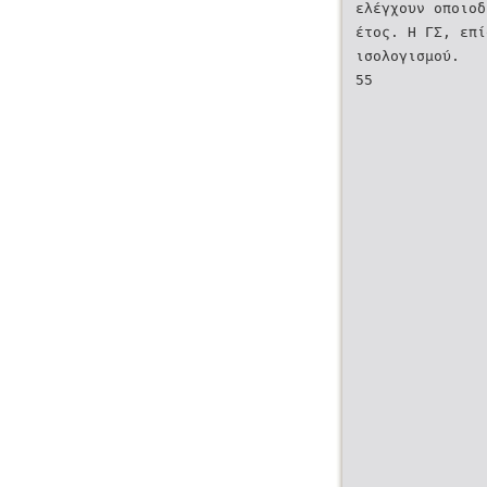
ελέγχουν οποιοδ
έτος. Η ΓΣ, επι
ισολογισμού.
55