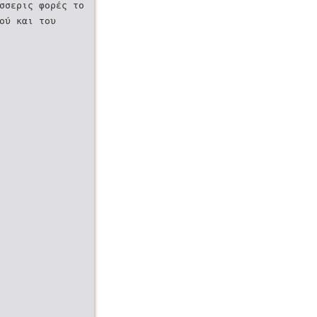
́σσερις φορές το
ού και του