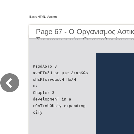
Basic HTML Version
Page 67 - O Οργανισμός Αστι
Συγκοινωνιών Θεσσαλονίκης α
μέχρι σήμερα | The Organisati
Transportation of Thessaloniki
present day
Κεφάλαιο 3
αναΠΤυξΗ σε μια ΔιαρΚώσ
εΠεΚΤεινομενΗ ΠολΗ
67
Chapter 3
develOpmenT in a
cOnTinUOUsly expanding
ciTy