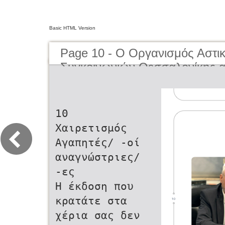
Basic HTML Version
Page 10 - O Οργανισμός Αστι
Συγκοινωνιών Θεσσαλονίκης α
μέχρι σήμερα | The Organisati
Transportation of Thessaloniki
present day
10
Χαιρετισμός
Αγαπητές/ -οί
αναγνώστριες/
-ες
Η έκδοση που
κρατάτε στα
χέρια σας δεν