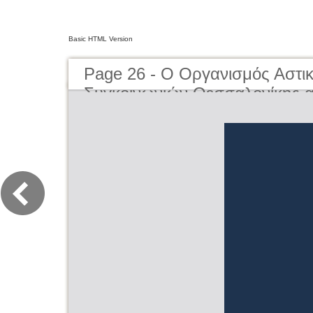
Basic HTML Version
Page 26 - O Οργανισμός Αστι
Συγκοινωνιών Θεσσαλονίκης α
μέχρι σήμερα | The Organisati
Transportation of Thessaloniki
present day