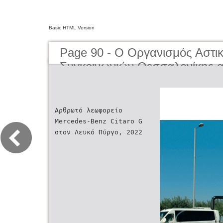
Basic HTML Version
Page 90 - O Οργανισμός Αστι
Συγκοινωνιών Θεσσαλονίκης α
μέχρι σήμερα | The Organisati
Transportation of Thessaloniki
present day
Αρθρωτό λεωφορείο
Mercedes-Benz Citaro G
στον Λευκό Πύργο, 2022