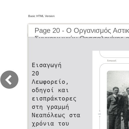
Basic HTML Version
Page 20 - O Οργανισμός Αστι
Συγκοινωνιών Θεσσαλονίκης α
μέχρι σήμερα | The Organisati
Transportation of Thessaloniki
present day
Εισαγωγή
20
Λεωφορείο,
οδηγοί και
εισπράκτορες
στη γραμμή
Νεαπόλεως στα
χρόνια του