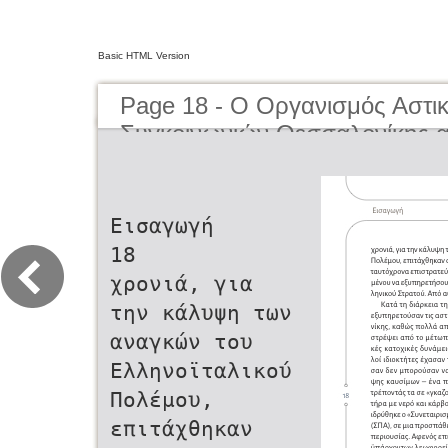
Basic HTML Version
Page 18 - O Οργανισμός Αστι
Συγκοινωνιών Θεσσαλονίκης α
μέχρι σήμερα | The Organisati
Transportation of Thessaloniki
present day
Εισαγωγή
18
χρονιά, για
την κάλυψη των
αναγκών του
Ελληνοϊταλικού
Πολέμου,
επιτάχθηκαν