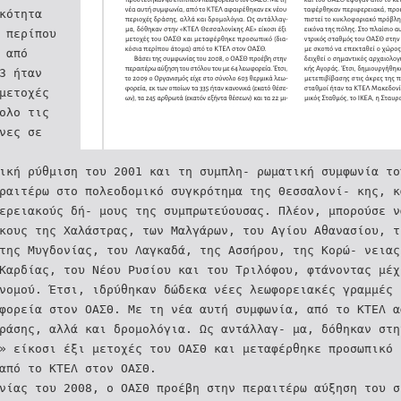
κότητα
 περίπου
 από
3 ήταν
μετοχές
νολο τις
́νες σε
ική ρύθμιση του 2001 και τη συμπλη- ρωματική συμφωνία τ
ραιτέρω στο πολεοδομικό συγκρότημα της Θεσσαλονί- κης, κ
ερειακούς δή- μους της συμπρωτεύουσας. Πλέον, μπορούσε 
́κους της Χαλάστρας, των Μαλγάρων, του Αγίου Αθανασίου, 
της Μυγδονίας, του Λαγκαδά, της Ασσήρου, της Κορώ- νεια
Καρδίας, του Νέου Ρυσίου και του Τριλόφου, φτάνοντας μέ
νομού. Έτσι, ιδρύθηκαν δώδεκα νέες λεωφορειακές γραμμές
φορεία στον ΟΑΣΘ. Με τη νέα αυτή συμφωνία, από το ΚΤΕΛ α
δράσης, αλλά και δρομολόγια. Ως αντάλλαγ- μα, δόθηκαν στ
» είκοσι έξι μετοχές του ΟΑΣΘ και μεταφέρθηκε προσωπικό 
 από το ΚΤΕΛ στον ΟΑΣΘ.
νίας του 2008, ο ΟΑΣΘ προέβη στην περαιτέρω αύξηση του σ