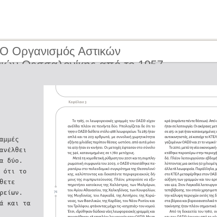
 O Οργανισμός Αστικών
ιών Θεσσαλονίκης από το 1957
ερα | The Organisation of Urban
tion of Thessaloniki from 1957 to the
ay
αμμές
ανέλθει
α δύο.
 ότι το
́θετε
ρείων.
ά και τα