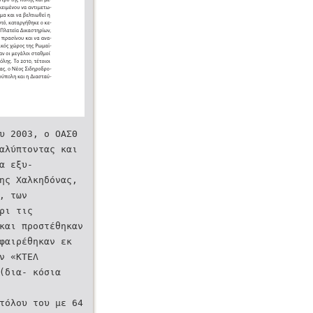
ου 2003, ο ΟΑΣΘ
αλύπτοντας και
να εξυ-
της Χαλκηδόνας,
ς, των
χρι τις
 και προστέθηκαν
φαιρέθηκαν εκ
ην «ΚΤΕΛ
(δια- κόσια
τόλου του με 64