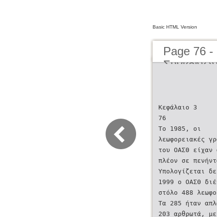
Basic HTML Version
Page 76 -
Συγκοινων
μέχρι σήμ
Transporta
present d
Κεφάλαιο 3
76
Το 1985, οι
λεωφορειακές γρ
του ΟΑΣΘ είχαν 
πλέον σε πενήντ
Υπολογίζεται δε
1999 ο ΟΑΣΘ διε
στόλο 488 λεωφο
Τα 285 ήταν απλ
203 αρθρωτά, με