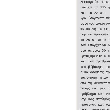
λεωφορεία. Έτσ
οποίων τα 335 η
και τα 22 μι-
κρά (σαράντα π
μετοχές ανέρχο
αυτοκινητιστές
νομικό πρόσωπο
Το 2010, μετά τ
του Επαρχείου Λ
μια ακτίνα 50 χ
εργαζομένων στο
και του αριθμού
τεπιβίβασης, το
δικαιοδοσίας το
τακίνησης ήταν
Από τη δεκαετί
πόλης και με- τ
πρόβλημα και να
ντρικός σταθμό
πρασίνου και να
Έτσι, δημιουργη