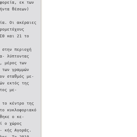
 φορεία, εκ των
ήντα θέσεων)
ία. Οι ακέραιες
ρομετόχους
ΑΣΘ και 21 το
 στην περιοχή
α- λύπτοντας
, μέρος των
 των γραμμών
́ον σταθμός με-
́ν εκτός της
στος με-
 το κέντρο της
το κυκλοφοριακό
́θηκε ο κε-
́ ο χώρος
- κής Αγοράς.
́λης. Το 2010,