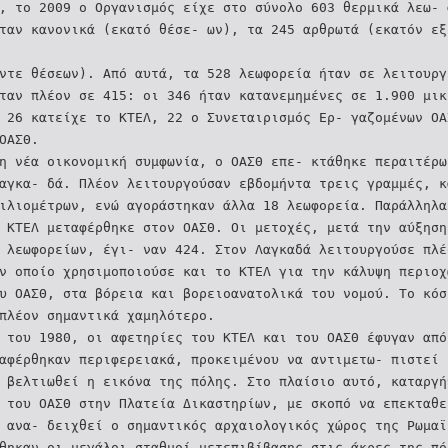
ι, το 2009 ο Οργανισμός είχε στο σύνολο 603 θερμικά λεω-
́ταν κανονικά (εκατό θέσε- ων), τα 245 αρθρωτά (εκατόν εξ
έντε θέσεων). Από αυτά, τα 528 λεωφορεία ήταν σε λειτουργ
νταν πλέον σε 415: οι 346 ήταν κατανεμημένες σε 1.900 μικ
, 26 κατείχε το ΚΤΕΛ, 22 ο Συνεταιρισμός Ερ- γαζομένων Ο
 ΟΑΣΘ.
η νέα οικονομική συμφωνία, ο ΟΑΣΘ επε- κτάθηκε περαιτέρω
αγκα- δά. Πλέον λειτουργούσαν εβδομήντα τρεις γραμμές, κ
ιλιομέτρων, ενώ αγοράστηκαν άλλα 18 λεωφορεία. Παράλληλα
 ΚΤΕΛ μεταφέρθηκε στον ΟΑΣΘ. Οι μετοχές, μετά την αύξηση
 λεωφορείων, έγι- ναν 424. Στον Λαγκαδά λειτουργούσε πλε
ν οποίο χρησιμοποιούσε και το ΚΤΕΛ για την κάλυψη περιοχω
υ ΟΑΣΘ, στα βόρεια και βορειοανατολικά του νομού. Το κό
 πλέον σημαντικά χαμηλότερο.
α του 1980, οι αφετηρίες του ΚΤΕΛ και του ΟΑΣΘ έφυγαν από
αφέρθηκαν περιφερειακά, προκειμένου να αντιμετω- πιστεί 
 βελτιωθεί η εικόνα της πόλης. Στο πλαίσιο αυτό, καταργη
ς του ΟΑΣΘ στην Πλατεία Δικαστηρίων, με σκοπό να επεκταθει
 ανα- δειχθεί ο σημαντικός αρχαιολογικός χώρος της Ρωμαϊ
́θηκαν οι μεγάλοι σταθμοί μετεπιβίβασης στις άκρες της πο