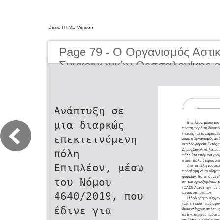
Basic HTML Version
Page 79 - O Οργανισμός Αστι
Συγκοινωνιών Θεσσαλονίκης α
μέχρι σήμερα | The Organisati
Transportation of Thessaloniki
present day
Ανάπτυξη σε
μια διαρκώς
επεκτεινόμενη
πόλη
Επιπλέον, μέσω
του Νόμου
4640/2019, που
έδινε για