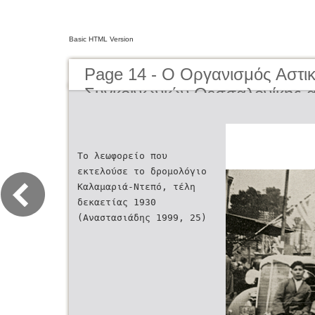
Basic HTML Version
Page 14 - O Οργανισμός Αστι
Συγκοινωνιών Θεσσαλονίκης α
μέχρι σήμερα | The Organisati
Transportation of Thessaloniki
present day
Το λεωφορείο που
εκτελούσε το δρομολόγιο
Καλαμαριά-Ντεπό, τέλη
δεκαετίας 1930
(Αναστασιάδης 1999, 25)