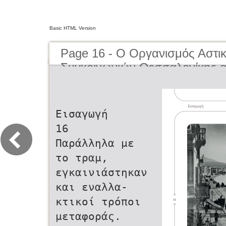
Basic HTML Version
Page 16 - O Οργανισμός Αστι
Συγκοινωνιών Θεσσαλονίκης α
μέχρι σήμερα | The Organisati
Transportation of Thessaloniki
present day
Εισαγωγή
16
Παράλληλα με
το τραμ,
εγκαινιάστηκαν
και εναλλα-
κτικοί τρόποι
μεταφοράς.